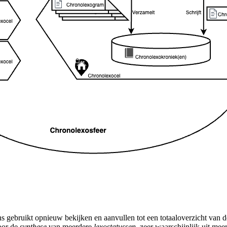
gebruikt opnieuw bekijken en aanvullen tot een totaaloverzicht van de
oor de
synthese
van meerdere
lexostatussen
, zeer waarschijnlijk uit me