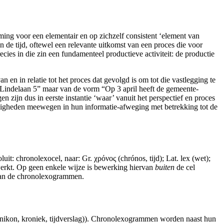
ng voor een elementair en op zichzelf consistent ‘element van
in de tijd, oftewel een relevante uitkomst van een proces die voor
ecies in die zin een fundamenteel productieve activiteit: de productie
an en in relatie tot het proces dat gevolgd is om tot die vastlegging te
 Lindelaan 5” maar van de vorm “Op 3 april heeft de gemeente-
en zijn dus in eerste instantie ‘waar’ vanuit het perspectief en proces
digheden meewegen in hun informatie-afweging met betrekking tot de
luit: chronolexocel, naar: Gr. χρόνος (chrónos, tijd); Lat. lex (wet);
rkt. Op geen enkele wijze is bewerking hiervan
buiten
de
cel
van de
chronolexogrammen
.
nikon, kroniek, tijdverslag)).
Chronolexogrammen
worden naast hun