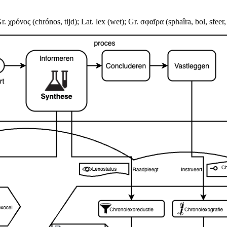
r. χρόνος (chrónos, tijd); Lat. lex (wet); Gr. σφαῖρα (sphaîra, bol, sfeer