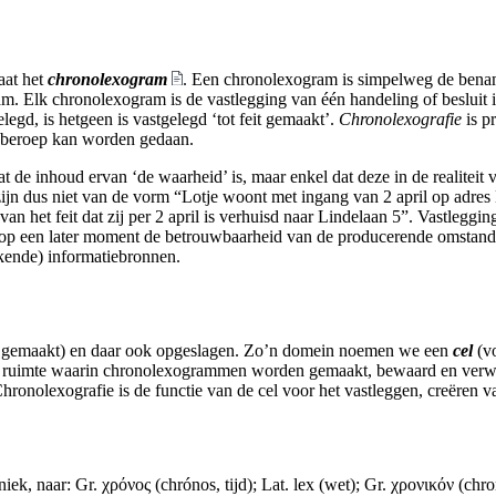
aat het
chronolexogram
. Een chronolexogram is simpelweg de benami
ram. Elk
chronolexogram
is de vastlegging van één handeling of besluit 
elegd, is hetgeen is vastgelegd ‘tot feit gemaakt’.
Chronolexografie
is pr
n beroep kan worden gedaan.
at de inhoud ervan ‘de waarheid’ is, maar enkel dat deze in de realiteit v
jn dus niet van de vorm “Lotje woont met ingang van 2 april op adres
n het feit dat zij per 2 april is verhuisd naar Lindelaan 5”. Vastlegging
m op een later moment de betrouwbaarheid van de producerende omstan
ekende) informatiebronnen.
eit gemaakt) en daar ook opgeslagen. Zo’n domein noemen we een
cel
(vo
en ruimte waarin
chronolexogrammen
worden gemaakt, bewaard en verwe
Chronolexografie is de functie van de
cel
voor het vastleggen, creëren 
iek, naar: Gr. χρόνος (chrónos, tijd); Lat. lex (wet); Gr. χρονικόν (chro