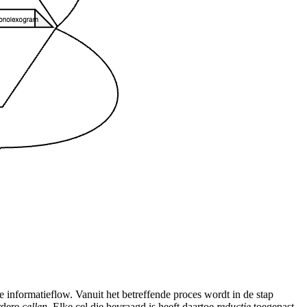
 informatieflow. Vanuit het betreffende proces wordt in de stap
erdere
cellen
. Elke
cel
die bevraagd is heeft daartoe
reductie
toegepast