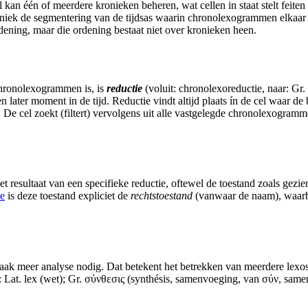
l
kan één of meerdere
kronieken
beheren, wat
cellen
in staat stelt feit
niek
de segmentering van de tijdsas waarin
chronolexogrammen
elkaar
ening, maar die ordening bestaat niet over
kronieken
heen.
hronolexogrammen
is, is
reductie
(voluit: chronolexoreductie, naar: Gr. 
en later moment in de tijd. Reductie vindt altijd plaats ín de
cel
waar de b
. De cel zoekt (filtert) vervolgens uit alle vastgelegde chronolexogram
 het resultaat van een specifieke
reductie
, oftewel de toestand zoals gezie
ie
is deze toestand expliciet de
rechtstoestand
(vanwaar de naam), waarb
vaak meer analyse nodig. Dat betekent het betrekken van meerdere
lexo
 Lat. lex (wet); Gr. σύνθεσις (synthésis, samenvoeging, van σύν, samen,