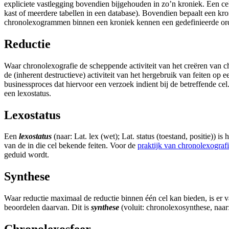
expliciete vastlegging bovendien bijgehouden in zo’n
kroniek
. Een
ce
kast of meerdere tabellen in een database). Bovendien bepaalt een
kro
chronolexogrammen
binnen een
kroniek
kennen een gedefinieerde ord
Reductie
Waar
chronolexografie
de scheppende activiteit van het creëren van
c
de (inherent destructieve) activiteit van het hergebruik van feiten op e
businessproces dat hiervoor een verzoek indient bij de betreffende cel
een
lexostatus
.
Lexostatus
Een
lexostatus
(naar: Lat. lex (wet); Lat. status (toestand, positie)) is
van de in die
cel
bekende feiten. Voor de
praktijk van chronolexograf
geduid wordt.
Synthese
Waar
reductie
maximaal de reductie binnen één
cel
kan bieden, is er 
beoordelen daarvan. Dit is
synthese
(voluit: chronolexosynthese, naar: