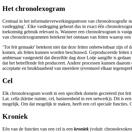
Het chronolexogram
Centraal in het
informatieverwerkingspatroon
van chronolexografie st
vastlegging’. Elke vastlegging gebeurt dus in exact één chronolexog
toekomstig gebruik relevant is. Wanneer een
chronolexogram
is vastg
van
chronolexogrammen
betekent het ontstaan van feiten waarop ee
‘Tot feit gemaakt’ betekent niet dat deze feiten onbetwistbaar zijn of d
komen, als feiten kunnen worden beschouwd. Geproduceerde feiten zi
ambtenaar vastgesteld dat diezelfde dag door Lotje aangifte is gedaan va
dat het betreffende feit produceert. Andere processen kunnen daaro
acceptatie en bruikbaarheid van meerdere (eventueel elkaar tegenspr
Cel
Elk
chronolexogram
wordt in een specifiek domein gecreëerd (tot f
Lat. cella (kleine ruimte, cel, basiseenheid in een netwerk)). Dit is e
mogelijk. Om dat mogelijk te maken, heeft een
cel
speciale functies. 
Kroniek
Eén van de functies van een
cel
is een
kroniek
(voluit: chronolexokron